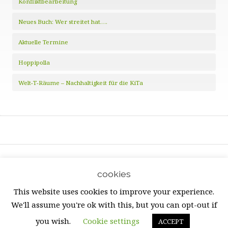
Konfliktbearbeitung
Neues Buch: Wer streitet hat….
Aktuelle Termine
Hoppipolla
Welt-T-Räume – Nachhaltigkeit für die KiTa
cookies
Copyright © 2026 · Alle Rechte vorbehalten. · Fränkisches
Bildungswerk für Friedensarbeit e.V.
This website uses cookies to improve your experience.
Gemeinnützige Website
von GivingPress ·
RSS-Feed
·
We'll assume you're ok with this, but you can opt-out if
Anmelden
you wish.
Cookie settings
ACCEPT