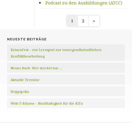
Podcast zu den Ausbildungen (ATCC)
Seitennummerieru
1
2
»
der
Beiträge
NEUESTE BEITRÄGE
KrisenFest – ein Lernspiel zur innergesellschaftlichen
Konfliktbearbeitung
Neues Buch: Wer streitet hat….
Aktuelle Termine
Hoppipolla
Welt-T-Räume – Nachhaltigkeit für die KiTa