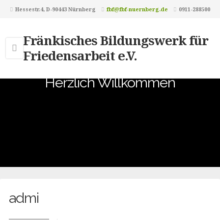
Hessestr.4, D-90443 Nürnberg
fbf@fbf-nuernberg.de
0911-288500
Fränkisches Bildungswerk für
Friedensarbeit e.V.
Herzlich Willkommen
admi