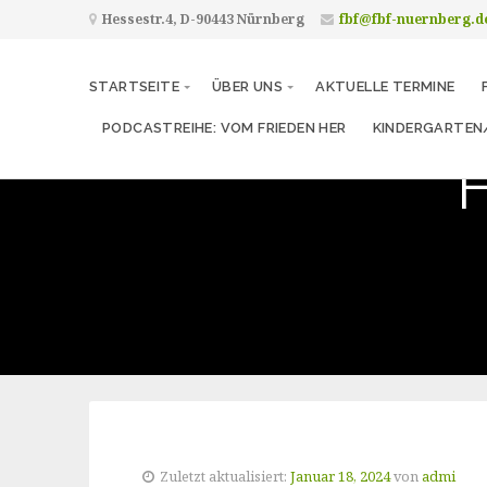
Hessestr.4, D-90443 Nürnberg
fbf@fbf-nuernberg.d
STARTSEITE
ÜBER UNS
AKTUELLE TERMINE
PODCASTREIHE: VOM FRIEDEN HER
KINDERGARTEN
H
Zuletzt aktualisiert:
Januar 18, 2024
von
admi