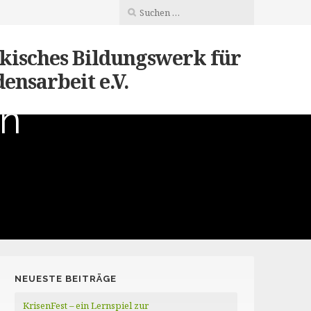
kisches Bildungswerk für
ensarbeit e.V.
en
NEUESTE BEITRÄGE
KrisenFest – ein Lernspiel zur